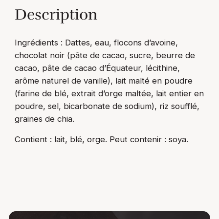
i
Description
t
é
d
Ingrédients : Dattes, eau, flocons d’avoine,
e
chocolat noir (pâte de cacao, sucre, beurre de
C
cacao, pâte de cacao d’Équateur, lécithine,
a
arôme naturel de vanille), lait malté en poudre
r
(farine de blé, extrait d’orge maltée, lait entier en
r
poudre, sel, bicarbonate de sodium), riz soufflé,
é
graines de chia.
s
Contient : lait, blé, orge. Peut contenir : soya.
é
n
e
r
g
i
e