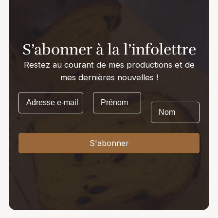
3
u
n
S’abonner à la l’infolettre
i
t
Restez au courant de mes productions et de
é
mes dernières nouvelles !
s