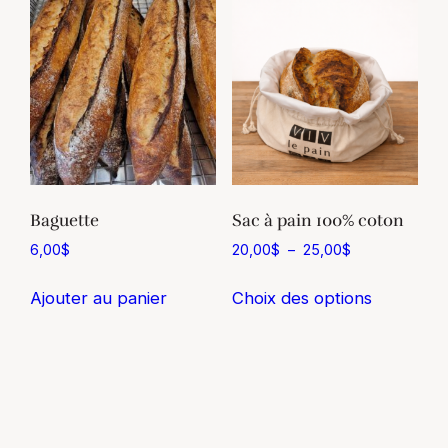
e
Baguette
Sac à pain 100% coton
Plage
6,00
$
20,00
$
–
25,00
$
de
Ce
prix :
Ajouter au panier
Choix des options
produit
20,00$
a
à
plusieurs
25,00$
variations
Les
options