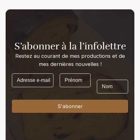
peuvent
être
choisies
sur
la
S’abonner à la l’infolettre
page
du
Restez au courant de mes productions et de
produit
mes dernières nouvelles !