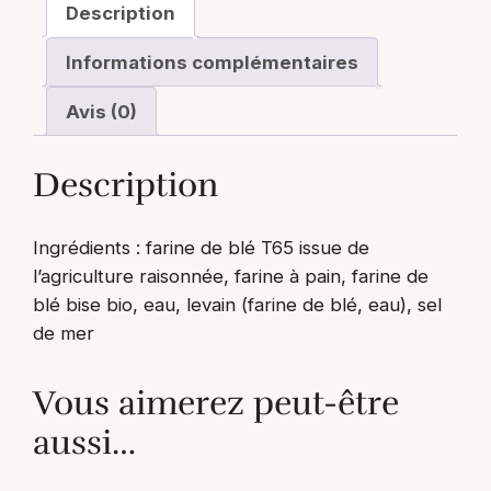
Description
t
i
Informations complémentaires
t
Avis (0)
é
d
e
Description
M
i
Ingrédients : farine de blé T65 issue de
c
l’agriculture raisonnée, farine à pain, farine de
h
blé bise bio, eau, levain (farine de blé, eau), sel
e
de mer
b
l
Vous aimerez peut-être
a
n
aussi…
c
h